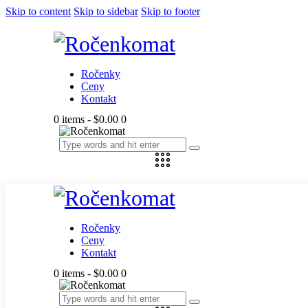
Skip to content
Skip to sidebar
Skip to footer
Ročenky
Ceny
Kontakt
0 items
-
$0.00
0
Ročenky
Ceny
Kontakt
0 items
-
$0.00
0