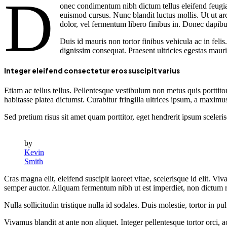
D
onec condimentum nibh dictum tellus eleifend feugiat.
euismod cursus. Nunc blandit luctus mollis. Ut ut a
dolor, vel fermentum libero finibus in. Donec dapib
Duis id mauris non tortor finibus vehicula ac in fel
dignissim consequat. Praesent ultricies egestas mauris,
Integer eleifend consectetur eros suscipit varius
Etiam ac tellus tellus. Pellentesque vestibulum non metus quis porttit
habitasse platea dictumst. Curabitur fringilla ultrices ipsum, a maxim
Sed pretium risus sit amet quam porttitor, eget hendrerit ipsum sceleri
by
Kevin
Smith
Cras magna elit, eleifend suscipit laoreet vitae, scelerisque id elit. V
semper auctor. Aliquam fermentum nibh ut est imperdiet, non dictum r
Nulla sollicitudin tristique nulla id sodales. Duis molestie, tortor in
Vivamus blandit at ante non aliquet. Integer pellentesque tortor orci, a