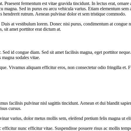
 Praesent fermentum est vitae gravida tincidunt. In lectus erat, ornare 
rcu magna. Sed in purus eu arcu vehicula varius. Etiam elementum sem a
us hendrerit rutrum. Aenean pulvinar dolor et sem tristique commodo.
is. Duis at vestibulum lorem. Donec nisi purus, condimentum at congue n
 sit amet porttitor erat dictum at.
or. Sed id congue diam. Sed sit amet facilisis magna, eget porttitor neq
us magna sodales vitae.
sque. Vivamus aliquam efficitur eros, non consectetur odio fringilla et. 
ivamus facilisis pulvinar nisl sagittis tincidunt. Aenean et dui blandit s
isus cursus.
 pulvinar varius, dolor metus mollis sem, eleifend pretium felis magna ut 
c efficitur nunc efficitur vitae. Suspendisse posuere risus ac mollis tem