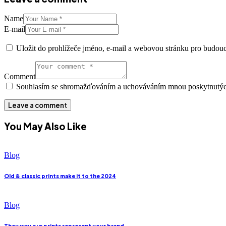
Name
E-mail
Uložit do prohlížeče jméno, e-mail a webovou stránku pro budou
Comment
Souhlasím se shromažďováním a uchováváním mnou poskytnutýc
You May Also Like
Blog
Old & classic prints make it to the 2024
Blog
They way our prints represent your brand