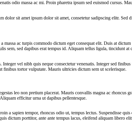
nenatis odio massa ac mi. Proin pharetra ipsum sed euismod cursus. Maur
um dolor sit amet ipsum dolor sit amet, consetetur sadipscing elitr. Sed
uis a massa ac turpis commodo dictum eget consequat elit. Duis at dictu
culis sem, sed dapibus erat tempus id. Aliquam tellus ligula, tincidunt at 
s. Integer vel nibh quis neque consectetur venenatis. Integer sed finibus
ut finibus tortor vulputate. Mauris ultricies dictum sem ut scelerisque.
stas leo non pretium placerat. Mauris convallis magna ac rhoncus gravi
. Aliquam efficitur urna ut dapibus pellentesque.
Proin a sapien tempor, rhoncus odio ut, tempus lectus. Suspendisse qui
quis dictum porttitor, ante ante tempus lacus, eleifend aliquam libero elit