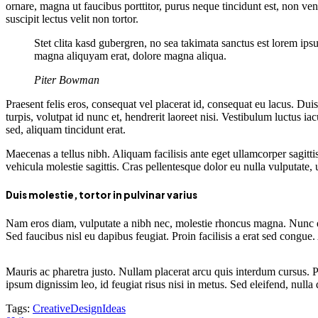
ornare, magna ut faucibus porttitor, purus neque tincidunt est, non ve
suscipit lectus velit non tortor.
Stet clita kasd gubergren, no sea takimata sanctus est lorem ips
magna aliquyam erat, dolore magna aliqua.
Piter Bowman
Praesent felis eros, consequat vel placerat id, consequat eu lacus. D
turpis, volutpat id nunc et, hendrerit laoreet nisi. Vestibulum luctus ia
sed, aliquam tincidunt erat.
Maecenas a tellus nibh. Aliquam facilisis ante eget ullamcorper sagitti
vehicula molestie sagittis. Cras pellentesque dolor eu nulla vulputate, 
Duis molestie, tortor in pulvinar varius
Nam eros diam, vulputate a nibh nec, molestie rhoncus magna. Nunc ege
Sed faucibus nisl eu dapibus feugiat. Proin facilisis a erat sed congue
Mauris ac pharetra justo. Nullam placerat arcu quis interdum cursus. 
ipsum dignissim leo, id feugiat risus nisi in metus. Sed eleifend, nulla 
Tags:
Creative
Design
Ideas