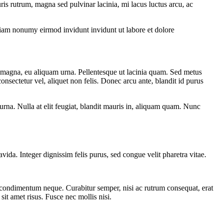
is rutrum, magna sed pulvinar lacinia, mi lacus luctus arcu, ac
 diam nonumy eirmod invidunt invidunt ut labore et dolore
m magna, eu aliquam urna. Pellentesque ut lacinia quam. Sed metus
consectetur vel, aliquet non felis. Donec arcu ante, blandit id purus
 urna. Nulla at elit feugiat, blandit mauris in, aliquam quam. Nunc
da. Integer dignissim felis purus, sed congue velit pharetra vitae.
s condimentum neque. Curabitur semper, nisi ac rutrum consequat, erat
 sit amet risus. Fusce nec mollis nisi.