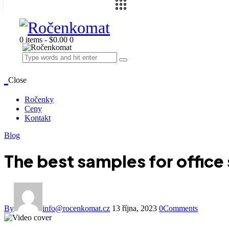
0 items
-
$0.00
0
Close
Ročenky
Ceny
Kontakt
Blog
The best samples for office 
By
info@rocenkomat.cz
13 října, 2023
0
Comments