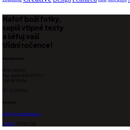
Ideas
Nafoť boží fotky,
sepiš vtipné texty
a šéfuj vaší
třídní ročence!
Ročenkomat
Petra Ivanov
Jug. partyzánů 679/16
160 00 Praha
IČ: 01594192
Kontakt
info@rocenkomat.cz
+420 7
74 910 226