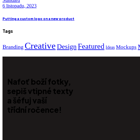
Standard
6 listopadu, 2023
Putting a custom logo on a new product
Tags
Creative
Featured
Design
Branding
Mockups
Ideas
Nafoť boží fotky,
sepiš vtipné texty
a šéfuj vaší
třídní ročence!