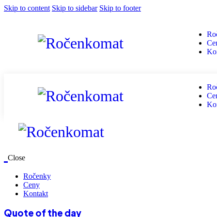
Skip to content
Skip to sidebar
Skip to footer
Ro
Ce
Ko
Ro
Ce
Ko
Close
Ročenky
Ceny
Kontakt
Quote of the day