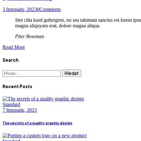
3 listopadu, 2023
0
Comments
Stet clita kasd gubergren, no sea takimata sanctus est lorem ips
magna aliquyam erat, dolore magna aliqua.
Piter Bowman
Read More
Search
Recent Posts
Standard
7 listopadu, 2023
The secrets of a quality graphic design