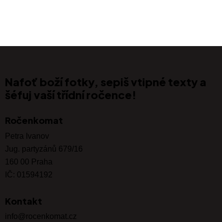
Nafoť boží fotky,
sepiš vtipné texty
a
šéfuj vaší
třídní ročence!
Ročenkomat
Petra Ivanov
Jug. partyzánů 679/16
160 00 Praha
IČ: 01594192
Kontakt
info@rocenkomat.cz